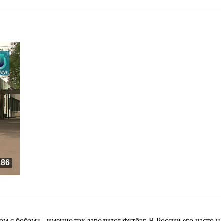
:86
с бобами - именно так зародился футбэг. В России его часто на