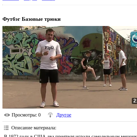
Футбэг Базовые трюки
2
Просмотры
: 0
Другое
Описание материала
:
В 1972 году в США два приятеля играли самодельным мешочком 