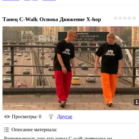
Танец C-Walk Основа Движение X-hop
1
Просмотры
: 0
Другое
Описание материала
:
Разновидность хип-хоп танца C-walk появилась из