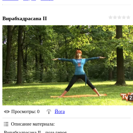
Вирабхадрасана II
2
Просмотры
: 0
Йога
Описание материала
:
Вирабхадрасана II – поза героя.