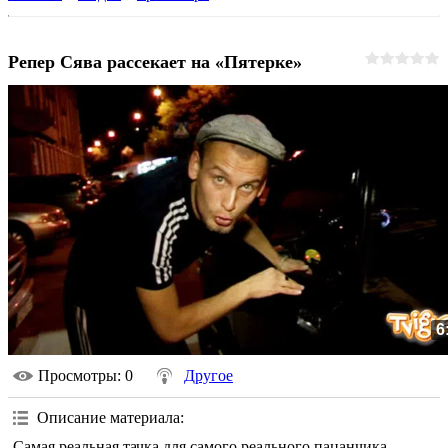
Репер Сява рассекает на «Пятерке»
6
Просмотры
: 0
Другое
Описание материала
:
Самая реальная тачка для самого реального пацанчика.