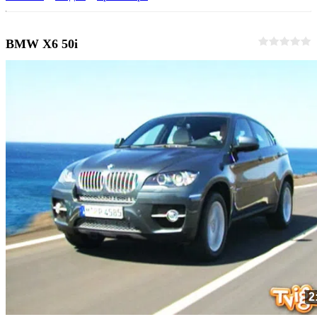
BMW X6 50i
2