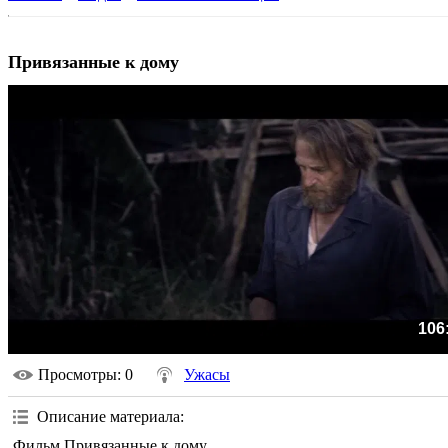
Привязанные к дому
106
Просмотры
: 0
Ужасы
Описание материала
:
Фильм Привязанные к дому.