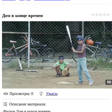
Дом в конце времен
96
Просмотры
: 0
Ужасы
Описание материала
:
Фильм Дом в конце времен.