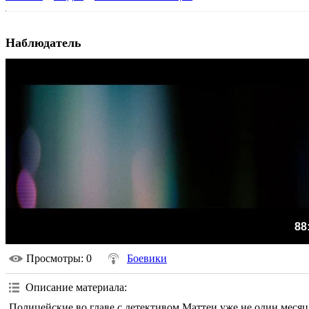
Наблюдатель
88
Просмотры
: 0
Боевики
Описание материала
:
Полицейские во главе с детективом Маттеи уже не один месяц 