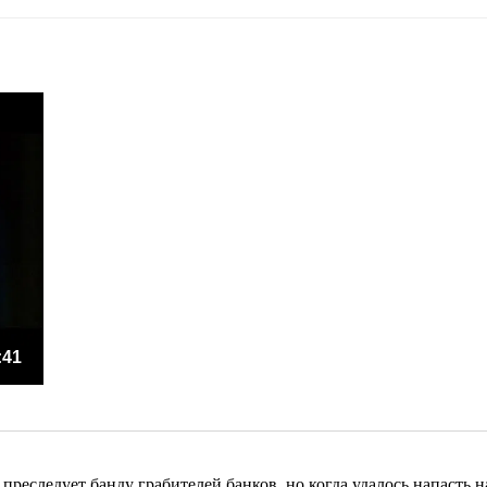
:41
преследует банду грабителей банков, но когда удалось напасть