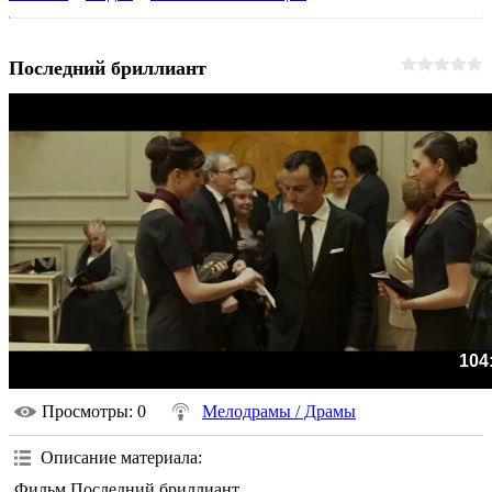
Последний бриллиант
104
Просмотры
: 0
Мелодрамы / Драмы
Описание материала
:
Фильм Последний бриллиант.