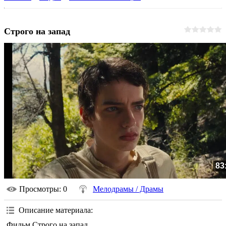
Строго на запад
83
Просмотры
: 0
Мелодрамы / Драмы
Описание материала
:
Фильм Строго на запад.