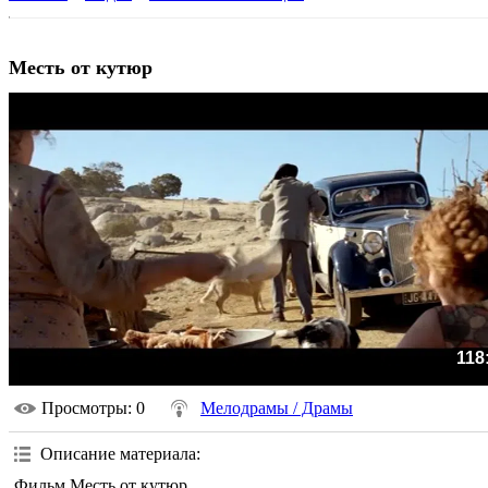
Месть от кутюр
118
Просмотры
: 0
Мелодрамы / Драмы
Описание материала
:
Фильм Месть от кутюр.