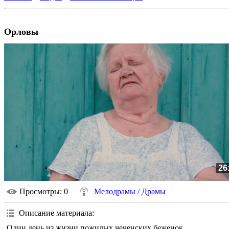
Орловы
26
Просмотры
: 0
Мелодрамы / Драмы
Описание материала
:
Один день из жизни пожилых чеченских беженок.