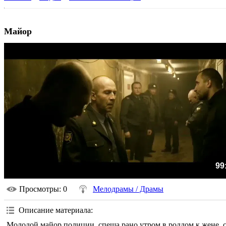
Майор
99
Просмотры
: 0
Мелодрамы / Драмы
Описание материала
:
Молодой майор полиции, спеша рано утром в роддом к жене, с