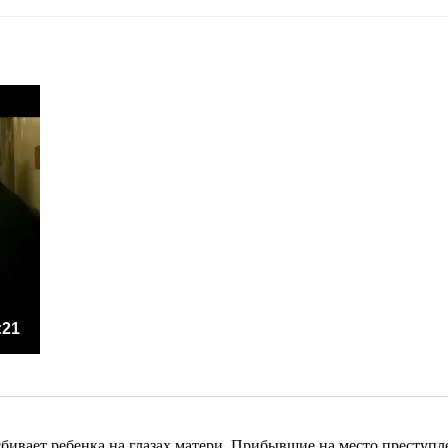
:21
бивает ребенка на глазах матери. Прибывшие на место преступл