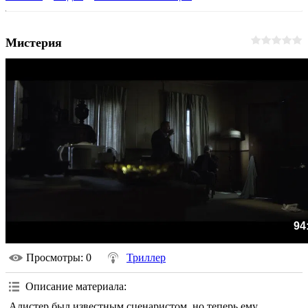
Мистерия
94
Просмотры
: 0
Триллер
Описание материала
:
Алистер был известным сценаристом, но теперь ему