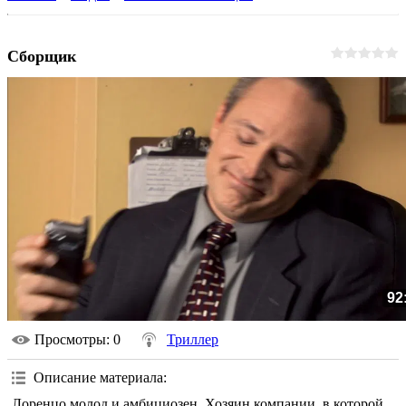
Сборщик
92
Просмотры
: 0
Триллер
Описание материала
:
Лоренцо молод и амбициозен. Хозяин компании, в которой