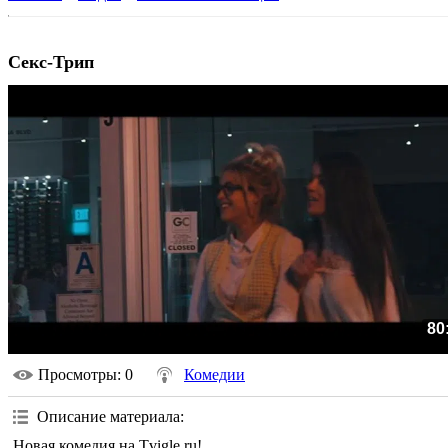
Секс-Трип
80
Просмотры
: 0
Комедии
Описание материала
:
Новая комедия на Tvigle.ru!