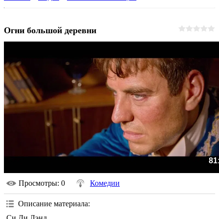
Огни большой деревни
81
Просмотры
: 0
Комедии
Описание материала
:
Си Ди Лэнд