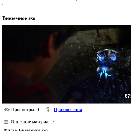
Внеземное эхо
87
Просмотры
: 0
Приключения
Описание материала
:
Фильм Внеземное эхо.