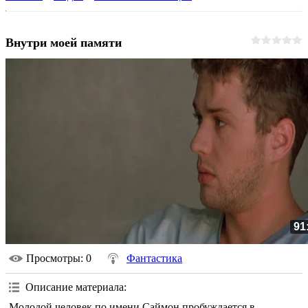
Внутри моей памяти
91
Просмотры
: 0
Фантастика
Описание материала
:
Молодой человек по имени Саймон пробуждается в