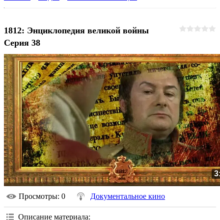
1812: Энциклопедия великой войны
Серия 38
3
Просмотры
: 0
Документальное кино
Описание материала
: