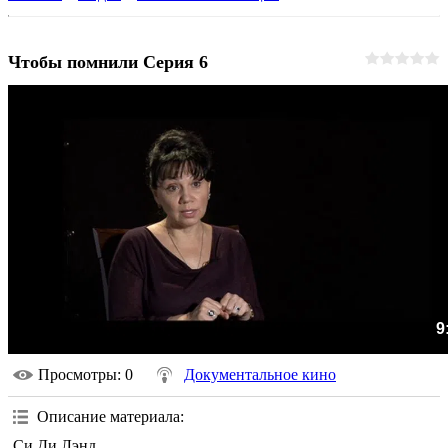
Чтобы помнили Серия 6
9
Просмотры
: 0
Документальное кино
Описание материала
:
Си Ди Лэнд