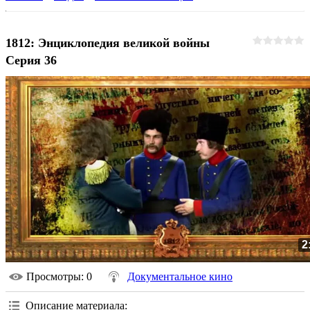
1812: Энциклопедия великой войны
Серия 36
2
Просмотры
: 0
Документальное кино
Описание материала
: