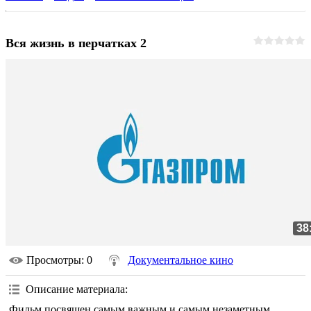
Вся жизнь в перчатках 2
38
Просмотры
: 0
Документальное кино
Описание материала
:
Фильм посвящен самым важным и самым незаметным