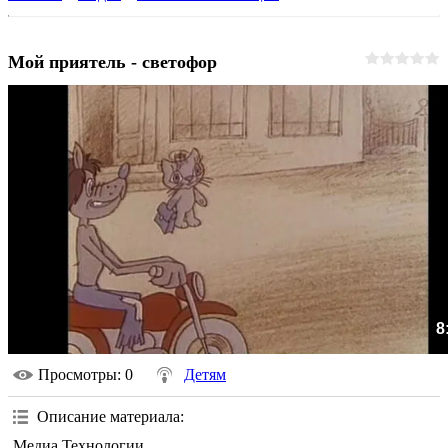
Мой приятель - светофор
8
Просмотры
: 0
Детям
Описание материала
:
Медиа Технологии