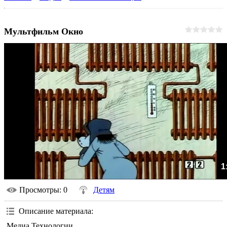
Мультфильм Окно
1
Просмотры
: 0
Детям
Описание материала
:
Медиа Технологии