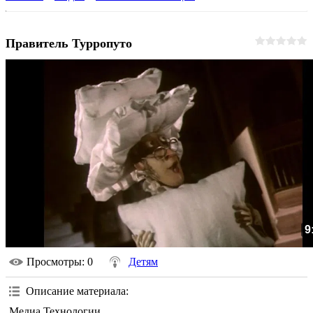
Правитель Турропуто
9
Просмотры
: 0
Детям
Описание материала
:
Медиа Технологии