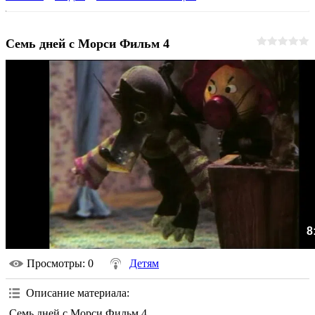
Семь дней с Морси Фильм 4
8
Просмотры
: 0
Детям
Описание материала
:
Семь дней с Морси Фильм 4